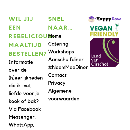
WIL JIJ
SNEL
EEN
NAAR…
Home
REBELICIOUS-
Catering
MAALTIJD
Workshops
BESTELLEN?
Aanschuifdiner
Informatie
#NeemMeeDiner
over de
Contact
(h)eerlijkheden
Privacy
die ik met
Algemene
liefde voor je
voorwaarden
kook of bak?
Via Facebook
Messenger,
WhatsApp,