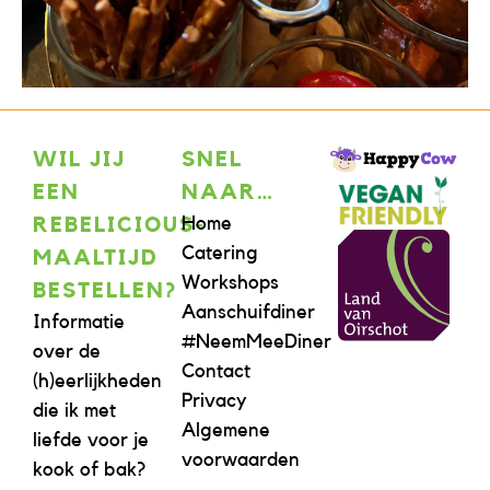
WIL JIJ
SNEL
EEN
NAAR…
Home
REBELICIOUS-
Catering
MAALTIJD
Workshops
BESTELLEN?
Aanschuifdiner
Informatie
#NeemMeeDiner
over de
Contact
(h)eerlijkheden
Privacy
die ik met
Algemene
liefde voor je
voorwaarden
kook of bak?