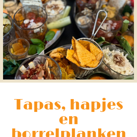
Tapas, hapjes
en
borrelplanken