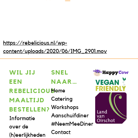
https://rebelicious.nl/wp-
content/uploads/2020/06/IMG_2901.mov
WIL JIJ
SNEL
EEN
NAAR…
Home
REBELICIOUS-
Catering
MAALTIJD
Workshops
BESTELLEN?
Aanschuifdiner
Informatie
#NeemMeeDiner
over de
Contact
(h)eerlijkheden