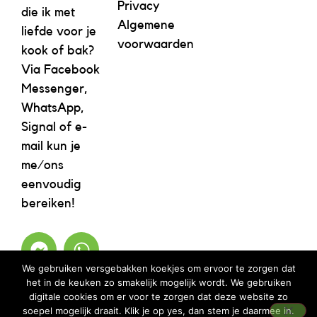
Privacy
die ik met
Algemene
liefde voor je
voorwaarden
kook of bak?
Via Facebook
Messenger,
WhatsApp,
Signal of e-
mail kun je
me/ons
eenvoudig
bereiken!
We gebruiken versgebakken koekjes om ervoor te zorgen dat
het in de keuken zo smakelijk mogelijk wordt. We gebruiken
digitale cookies om er voor te zorgen dat deze website zo
soepel mogelijk draait. Klik je op yes, dan stem je daarmee in.