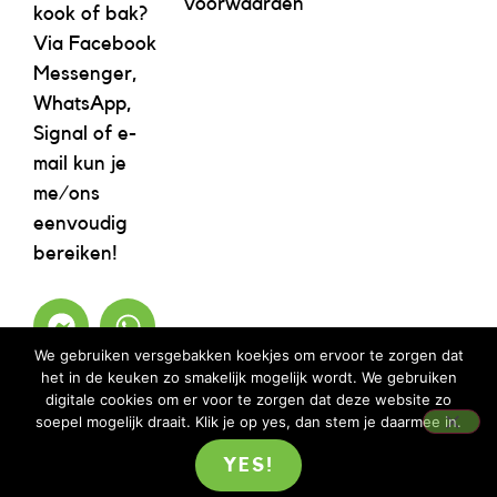
voorwaarden
kook of bak?
Via Facebook
Messenger,
WhatsApp,
Signal of e-
mail kun je
me/ons
eenvoudig
bereiken!
We gebruiken versgebakken koekjes om ervoor te zorgen dat
het in de keuken zo smakelijk mogelijk wordt. We gebruiken
digitale cookies om er voor te zorgen dat deze website zo
soepel mogelijk draait. Klik je op yes, dan stem je daarmee in.
YES!
©2023 REBELICIOUS – ALLE RECHTEN VOORBEHOUDEN | WEBSITE ISM
MOOIMENTHA