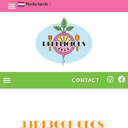
Nederlands
▼
CONTACT
33DF306F-0EC8-