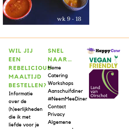
WIL JIJ
SNEL
EEN
NAAR…
Home
REBELICIOUS-
Catering
MAALTIJD
Workshops
BESTELLEN?
Aanschuifdiner
Informatie
#NeemMeeDiner
over de
Contact
(h)eerlijkheden
Privacy
die ik met
Algemene
liefde voor je