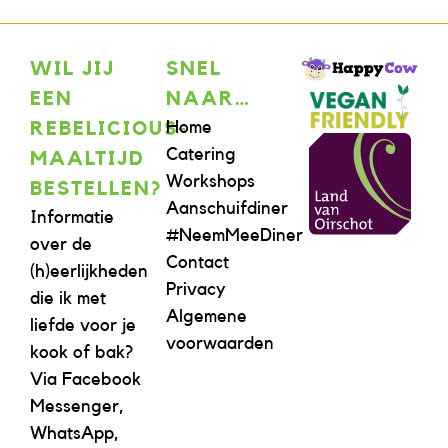
WIL JIJ
SNEL
EEN
NAAR…
Home
REBELICIOUS-
Catering
MAALTIJD
Workshops
BESTELLEN?
Aanschuifdiner
Informatie
#NeemMeeDiner
over de
Contact
(h)eerlijkheden
Privacy
die ik met
Algemene
liefde voor je
voorwaarden
kook of bak?
Via Facebook
Messenger,
WhatsApp,