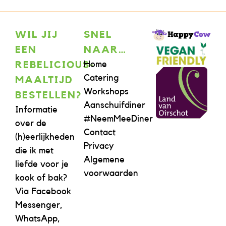
WIL JIJ
SNEL
EEN
NAAR…
Home
REBELICIOUS-
Catering
MAALTIJD
Workshops
BESTELLEN?
Aanschuifdiner
Informatie
#NeemMeeDiner
over de
Contact
(h)eerlijkheden
Privacy
die ik met
Algemene
liefde voor je
voorwaarden
kook of bak?
Via Facebook
Messenger,
WhatsApp,