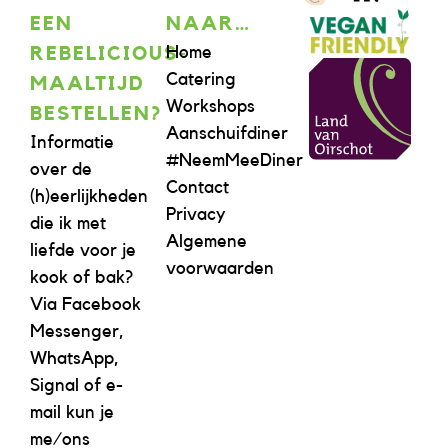
EEN
NAAR…
Home
REBELICIOUS-
Catering
MAALTIJD
Workshops
BESTELLEN?
Aanschuifdiner
Informatie
#NeemMeeDiner
over de
Contact
(h)eerlijkheden
Privacy
die ik met
Algemene
liefde voor je
voorwaarden
kook of bak?
Via Facebook
Messenger,
WhatsApp,
Signal of e-
mail kun je
me/ons