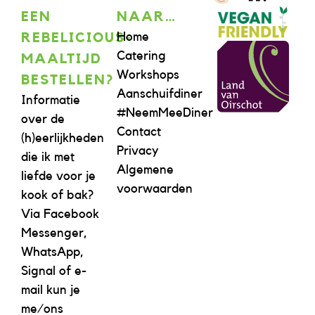
EEN
NAAR…
Home
REBELICIOUS-
Catering
MAALTIJD
Workshops
BESTELLEN?
Aanschuifdiner
Informatie
#NeemMeeDiner
over de
Contact
(h)eerlijkheden
Privacy
die ik met
Algemene
liefde voor je
voorwaarden
kook of bak?
Via Facebook
Messenger,
WhatsApp,
Signal of e-
mail kun je
me/ons