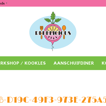
nds
▼
RKSHOP / KOOKLES
AANSCHUIFDINER
K
B-D19C-49F3-973E-275A