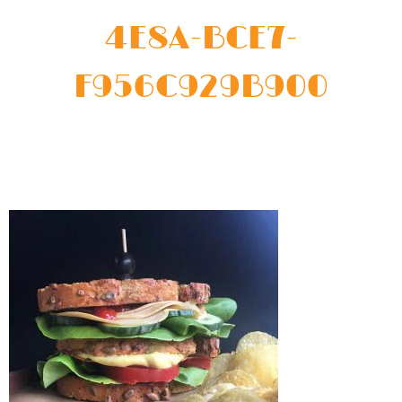
4E8A-BCE7-
F956C929B900