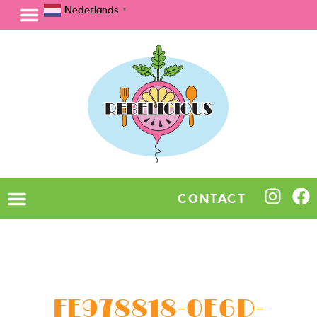
Nederlands
▼
CONTACT
FE978818-0E6D-