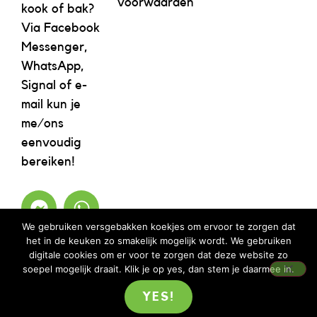
voorwaarden
kook of bak?
Via Facebook
Messenger,
WhatsApp,
Signal of e-
mail kun je
me/ons
eenvoudig
bereiken!
We gebruiken versgebakken koekjes om ervoor te zorgen dat
het in de keuken zo smakelijk mogelijk wordt. We gebruiken
digitale cookies om er voor te zorgen dat deze website zo
soepel mogelijk draait. Klik je op yes, dan stem je daarmee in.
YES!
©2023 REBELICIOUS – ALLE RECHTEN VOORBEHOUDEN | WEBSITE ISM
MOOIMENTHA