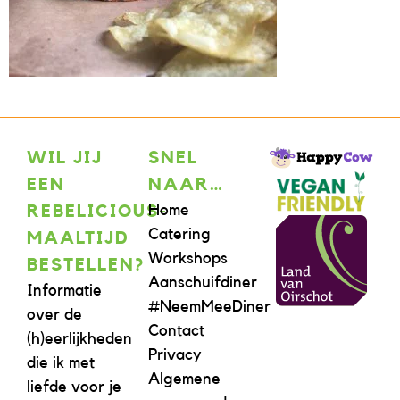
WIL JIJ
SNEL
EEN
NAAR…
Home
REBELICIOUS-
Catering
MAALTIJD
Workshops
BESTELLEN?
Aanschuifdiner
Informatie
#NeemMeeDiner
over de
Contact
(h)eerlijkheden
Privacy
die ik met
Algemene
liefde voor je