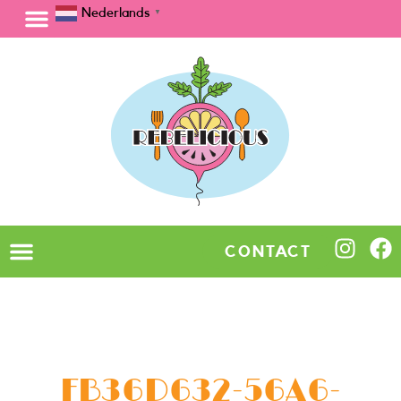
Nederlands
▼
CONTACT
FB36D632-56A6-