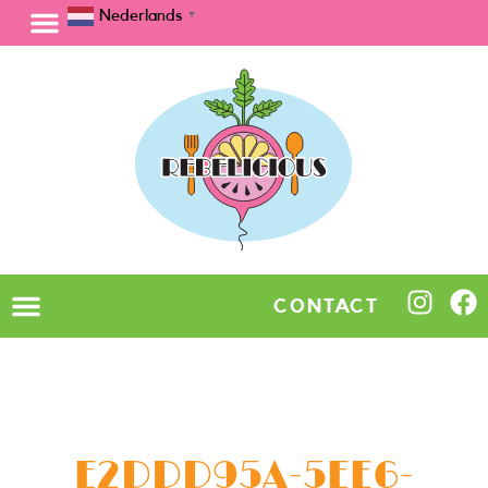
Nederlands
▼
CONTACT
E2DDD95A-5EE6-