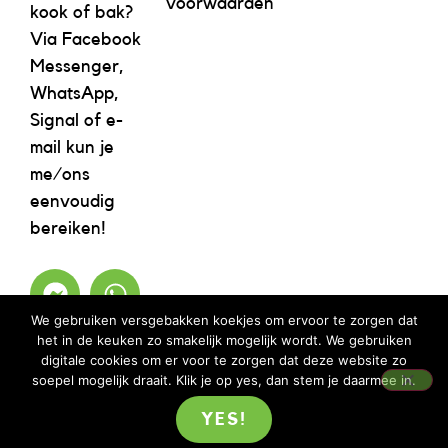
voorwaarden
kook of bak?
Via Facebook
Messenger,
WhatsApp,
Signal of e-
mail kun je
me/ons
eenvoudig
bereiken!
We gebruiken versgebakken koekjes om ervoor te zorgen dat
het in de keuken zo smakelijk mogelijk wordt. We gebruiken
digitale cookies om er voor te zorgen dat deze website zo
soepel mogelijk draait. Klik je op yes, dan stem je daarmee in.
YES!
©2023 REBELICIOUS – ALLE RECHTEN VOORBEHOUDEN | WEBSITE ISM
MOOIMENTHA