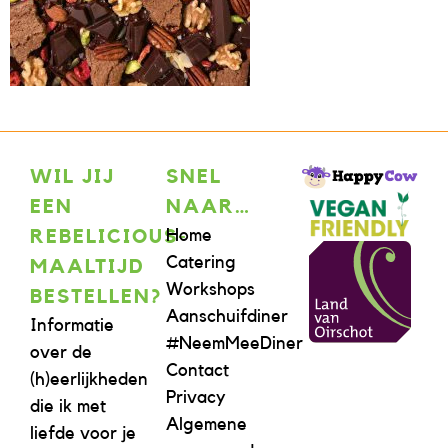
WIL JIJ
SNEL
EEN
NAAR…
Home
REBELICIOUS-
Catering
MAALTIJD
Workshops
BESTELLEN?
Aanschuifdiner
Informatie
#NeemMeeDiner
over de
Contact
(h)eerlijkheden
Privacy
die ik met
Algemene
liefde voor je