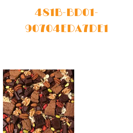
481B-BD01-
90704EDA7DE1