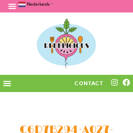
Nederlands
▼
CONTACT
C6D7B294-A027-