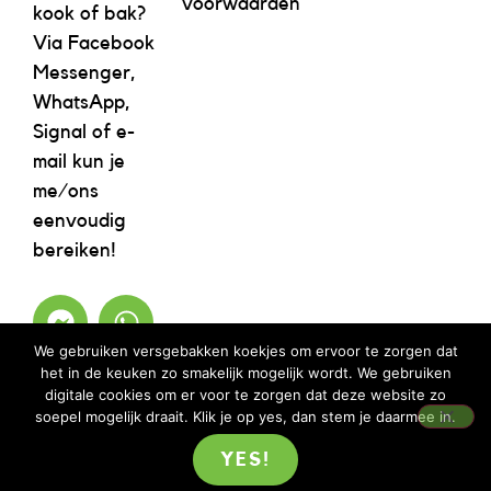
voorwaarden
kook of bak?
Via Facebook
Messenger,
WhatsApp,
Signal of e-
mail kun je
me/ons
eenvoudig
bereiken!
We gebruiken versgebakken koekjes om ervoor te zorgen dat
het in de keuken zo smakelijk mogelijk wordt. We gebruiken
digitale cookies om er voor te zorgen dat deze website zo
soepel mogelijk draait. Klik je op yes, dan stem je daarmee in.
YES!
©2023 REBELICIOUS – ALLE RECHTEN VOORBEHOUDEN | WEBSITE ISM
MOOIMENTHA