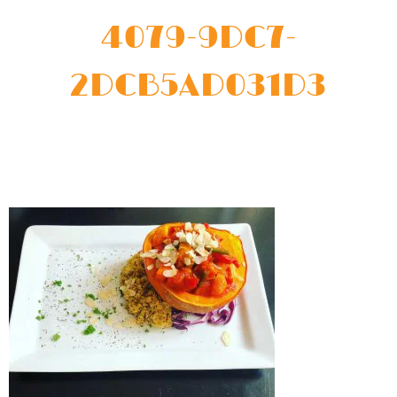
4079-9DC7-
2DCB5AD031D3