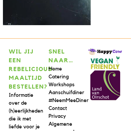
WIL JIJ
SNEL
EEN
NAAR…
Home
REBELICIOUS-
Catering
MAALTIJD
Workshops
BESTELLEN?
Aanschuifdiner
Informatie
#NeemMeeDiner
over de
Contact
(h)eerlijkheden
Privacy
die ik met
Algemene
liefde voor je