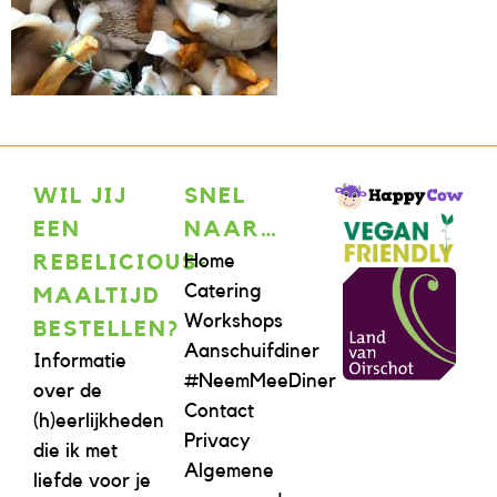
WIL JIJ
SNEL
EEN
NAAR…
Home
REBELICIOUS-
Catering
MAALTIJD
Workshops
BESTELLEN?
Aanschuifdiner
Informatie
#NeemMeeDiner
over de
Contact
(h)eerlijkheden
Privacy
die ik met
Algemene
liefde voor je