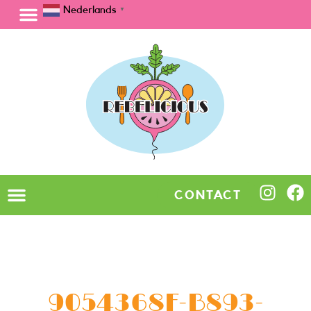
Nederlands
▼
CONTACT
9054368F-B893-