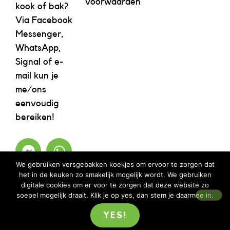
voorwaarden
kook of bak?
Via Facebook
Messenger,
WhatsApp,
Signal of e-
mail kun je
me/ons
eenvoudig
bereiken!
We gebruiken versgebakken koekjes om ervoor te zorgen dat
het in de keuken zo smakelijk mogelijk wordt. We gebruiken
digitale cookies om er voor te zorgen dat deze website zo
soepel mogelijk draait. Klik je op yes, dan stem je daarmee in.
YES!
©2023 REBELICIOUS – ALLE RECHTEN VOORBEHOUDEN | WEBSITE ISM
MOOIMENTHA