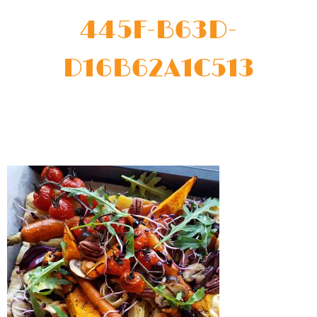
445F-B63D-
D16B62A1C513