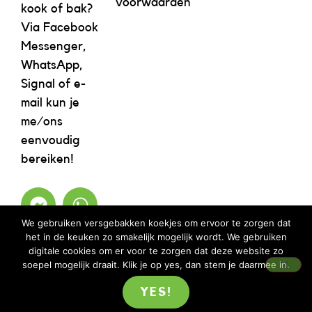
voorwaarden
kook of bak?
Via Facebook
Messenger,
WhatsApp,
Signal of e-
mail kun je
me/ons
eenvoudig
bereiken!
We gebruiken versgebakken koekjes om ervoor te zorgen dat
het in de keuken zo smakelijk mogelijk wordt. We gebruiken
digitale cookies om er voor te zorgen dat deze website zo
soepel mogelijk draait. Klik je op yes, dan stem je daarmee in.
YES!
©2023 REBELICIOUS – ALLE RECHTEN VOORBEHOUDEN | WEBSITE ISM
MOOIMENTHA