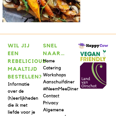
WIL JIJ
SNEL
EEN
NAAR…
Home
REBELICIOUS-
Catering
MAALTIJD
Workshops
BESTELLEN?
Aanschuifdiner
Informatie
#NeemMeeDiner
over de
Contact
(h)eerlijkheden
Privacy
die ik met
Algemene
liefde voor je