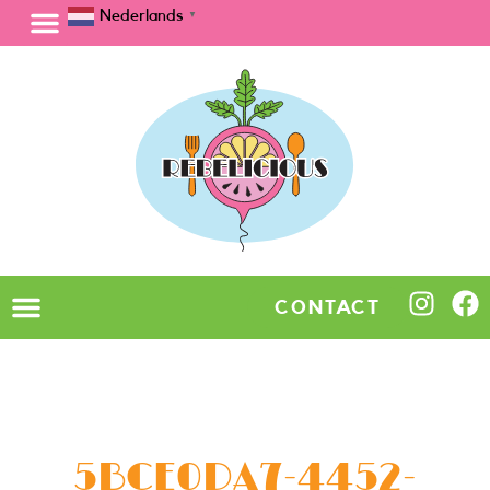
Nederlands
▼
CONTACT
5BCE0DA7-4452-