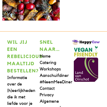
WIL JIJ
SNEL
EEN
NAAR…
Home
REBELICIOUS-
Catering
MAALTIJD
Workshops
BESTELLEN?
Aanschuifdiner
Informatie
#NeemMeeDiner
over de
Contact
(h)eerlijkheden
Privacy
die ik met
Algemene
liefde voor je