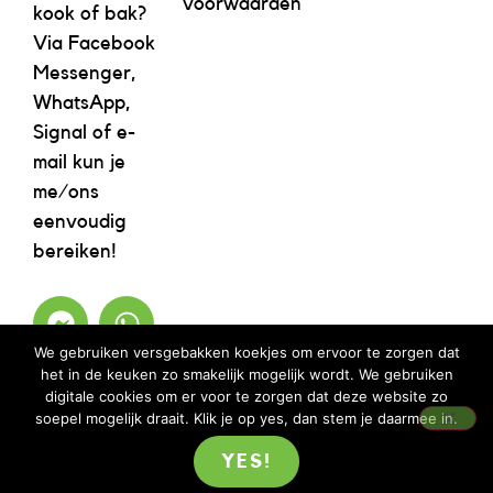
voorwaarden
kook of bak?
Via Facebook
Messenger,
WhatsApp,
Signal of e-
mail kun je
me/ons
eenvoudig
bereiken!
We gebruiken versgebakken koekjes om ervoor te zorgen dat
het in de keuken zo smakelijk mogelijk wordt. We gebruiken
digitale cookies om er voor te zorgen dat deze website zo
soepel mogelijk draait. Klik je op yes, dan stem je daarmee in.
YES!
©2023 REBELICIOUS – ALLE RECHTEN VOORBEHOUDEN | WEBSITE ISM
MOOIMENTHA