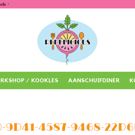
nds
▼
RKSHOP / KOOKLES
AANSCHUIFDINER
K
-9D41-4587-9468-22D