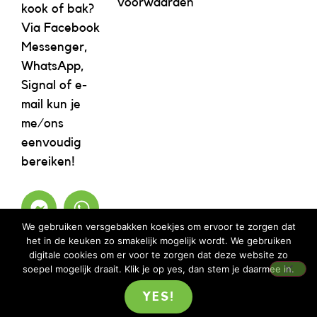
voorwaarden
kook of bak?
Via Facebook
Messenger,
WhatsApp,
Signal of e-
mail kun je
me/ons
eenvoudig
bereiken!
We gebruiken versgebakken koekjes om ervoor te zorgen dat
het in de keuken zo smakelijk mogelijk wordt. We gebruiken
digitale cookies om er voor te zorgen dat deze website zo
soepel mogelijk draait. Klik je op yes, dan stem je daarmee in.
YES!
©2023 REBELICIOUS – ALLE RECHTEN VOORBEHOUDEN | WEBSITE ISM
MOOIMENTHA