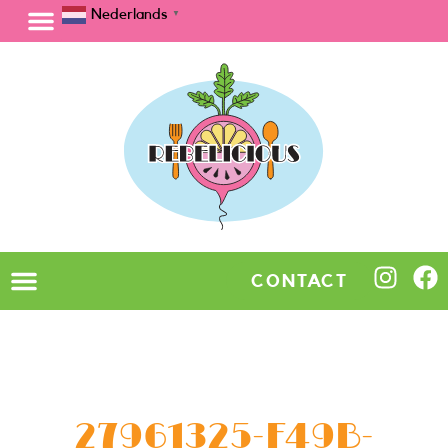
Nederlands
▼
CONTACT
27961325-F49B-