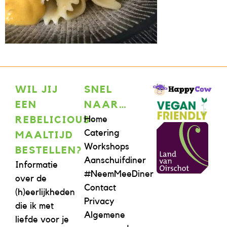
WIL JIJ
SNEL
EEN
NAAR…
Home
REBELICIOUS-
Catering
MAALTIJD
Workshops
BESTELLEN?
Aanschuifdiner
Informatie
#NeemMeeDiner
over de
Contact
(h)eerlijkheden
Privacy
die ik met
Algemene
liefde voor je