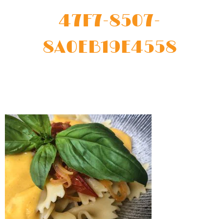
47F7-8507-
8A0EB19E4558