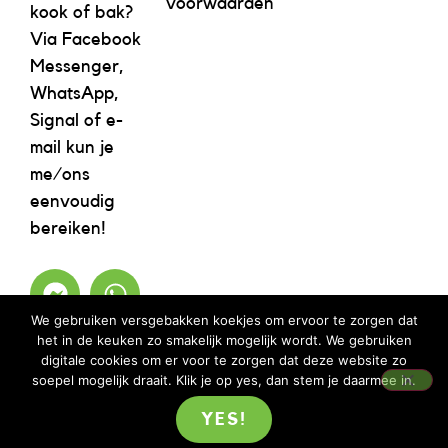
voorwaarden
kook of bak?
Via Facebook
Messenger,
WhatsApp,
Signal of e-
mail kun je
me/ons
eenvoudig
bereiken!
We gebruiken versgebakken koekjes om ervoor te zorgen dat
het in de keuken zo smakelijk mogelijk wordt. We gebruiken
digitale cookies om er voor te zorgen dat deze website zo
soepel mogelijk draait. Klik je op yes, dan stem je daarmee in.
YES!
©2023 REBELICIOUS – ALLE RECHTEN VOORBEHOUDEN | WEBSITE ISM
MOOIMENTHA