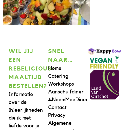
WIL JIJ
SNEL
EEN
NAAR…
Home
REBELICIOUS-
Catering
MAALTIJD
Workshops
BESTELLEN?
Aanschuifdiner
Informatie
#NeemMeeDiner
over de
Contact
(h)eerlijkheden
Privacy
die ik met
Algemene
liefde voor je