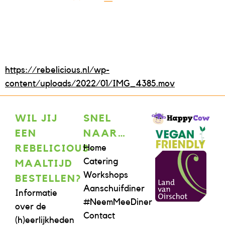
https://rebelicious.nl/wp-
content/uploads/2022/01/IMG_4385.mov
WIL JIJ
SNEL
EEN
NAAR…
Home
REBELICIOUS-
Catering
MAALTIJD
Workshops
BESTELLEN?
Aanschuifdiner
Informatie
#NeemMeeDiner
over de
Contact
(h)eerlijkheden