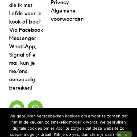
Privacy
die ik met
Algemene
liefde voor je
voorwaarden
kook of bak?
Via Facebook
Messenger,
WhatsApp,
Signal of e-
mail kun je
me/ons
eenvoudig
bereiken!
We gebruiken versgebakken koekjes om ervoor te zorgen dat
het in de keuken zo smakelijk mogelijk wordt. We gebruiken
digitale cookies om er voor te zorgen dat deze website zo
soepel mogelijk draait. Klik je op yes, dan stem je daarmee in.