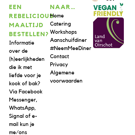
EEN
NAAR…
Home
REBELICIOUS-
Catering
MAALTIJD
Workshops
BESTELLEN?
Aanschuifdiner
Informatie
#NeemMeeDiner
over de
Contact
(h)eerlijkheden
Privacy
die ik met
Algemene
liefde voor je
voorwaarden
kook of bak?
Via Facebook
Messenger,
WhatsApp,
Signal of e-
mail kun je
me/ons