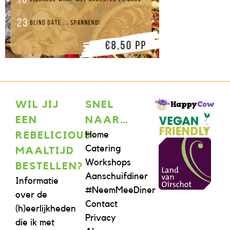
WIL JIJ
SNEL
EEN
NAAR…
Home
REBELICIOUS-
Catering
MAALTIJD
Workshops
BESTELLEN?
Aanschuifdiner
Informatie
#NeemMeeDiner
over de
Contact
(h)eerlijkheden
Privacy
die ik met