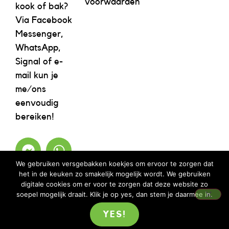
voorwaarden
kook of bak?
Via Facebook
Messenger,
WhatsApp,
Signal of e-
mail kun je
me/ons
eenvoudig
bereiken!
We gebruiken versgebakken koekjes om ervoor te zorgen dat
het in de keuken zo smakelijk mogelijk wordt. We gebruiken
digitale cookies om er voor te zorgen dat deze website zo
soepel mogelijk draait. Klik je op yes, dan stem je daarmee in.
YES!
©2023 REBELICIOUS – ALLE RECHTEN VOORBEHOUDEN | WEBSITE ISM
MOOIMENTHA