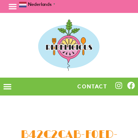
Nederlands
▼
CONTACT
B42C2CAB-F0ED-