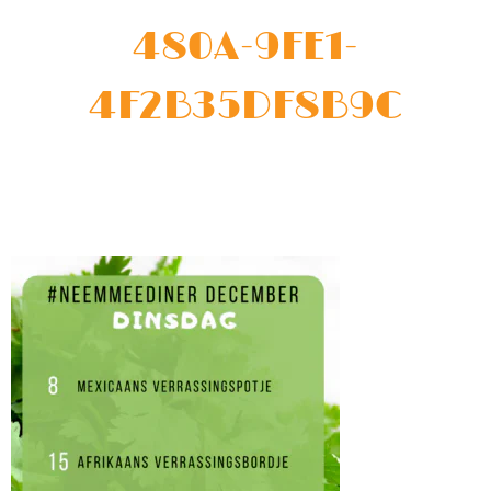
480A-9FE1-
4F2B35DF8B9C