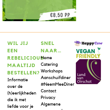
WIL JIJ
SNEL
EEN
NAAR…
Home
REBELICIOUS-
Catering
MAALTIJD
Workshops
BESTELLEN?
Aanschuifdiner
Informatie
#NeemMeeDiner
over de
Contact
(h)eerlijkheden
Privacy
die ik met
Algemene
liefde voor je