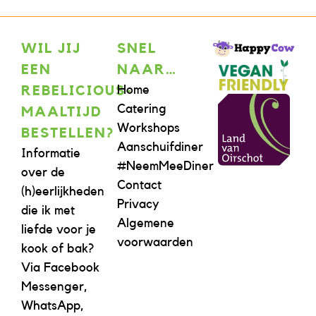
WIL JIJ
SNEL
EEN
NAAR…
Home
REBELICIOUS-
Catering
MAALTIJD
Workshops
BESTELLEN?
Aanschuifdiner
Informatie
#NeemMeeDiner
over de
Contact
(h)eerlijkheden
Privacy
die ik met
Algemene
liefde voor je
voorwaarden
kook of bak?
Via Facebook
Messenger,
WhatsApp,