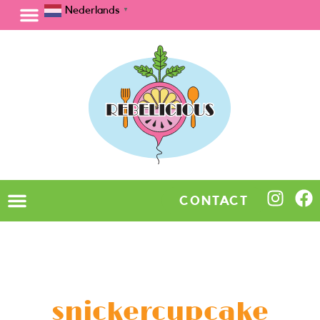
Nederlands
▼
CONTACT
snickercupcake