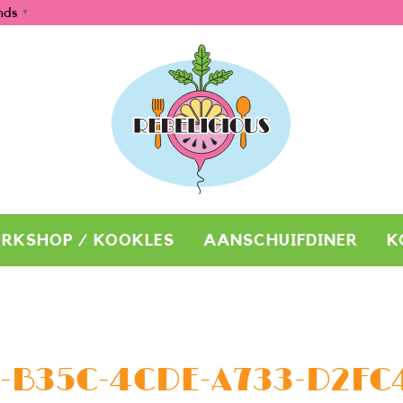
nds
▼
RKSHOP / KOOKLES
AANSCHUIFDINER
K
-B35C-4CDE-A733-D2F