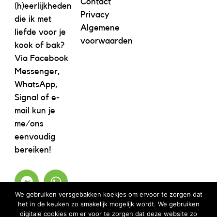
Contact
(h)eerlijkheden
Privacy
die ik met
Algemene
liefde voor je
voorwaarden
kook of bak?
Via Facebook
Messenger,
WhatsApp,
Signal of e-
mail kun je
me/ons
eenvoudig
bereiken!
We gebruiken versgebakken koekjes om ervoor te zorgen dat
het in de keuken zo smakelijk mogelijk wordt. We gebruiken
digitale cookies om er voor te zorgen dat deze website zo