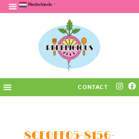
Nederlands
▼
CONTACT
8CE0FF05-8156-