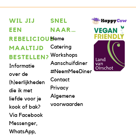
WIL JIJ
SNEL
EEN
NAAR…
Home
REBELICIOUS-
Catering
MAALTIJD
Workshops
BESTELLEN?
Aanschuifdiner
Informatie
#NeemMeeDiner
over de
Contact
(h)eerlijkheden
Privacy
die ik met
Algemene
liefde voor je
voorwaarden
kook of bak?
Via Facebook
Messenger,
WhatsApp,