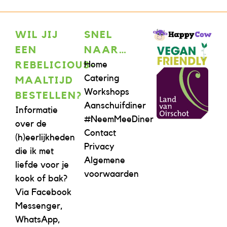
WIL JIJ
SNEL
EEN
NAAR…
Home
REBELICIOUS-
Catering
MAALTIJD
Workshops
BESTELLEN?
Aanschuifdiner
Informatie
#NeemMeeDiner
over de
Contact
(h)eerlijkheden
Privacy
die ik met
Algemene
liefde voor je
voorwaarden
kook of bak?
Via Facebook
Messenger,
WhatsApp,