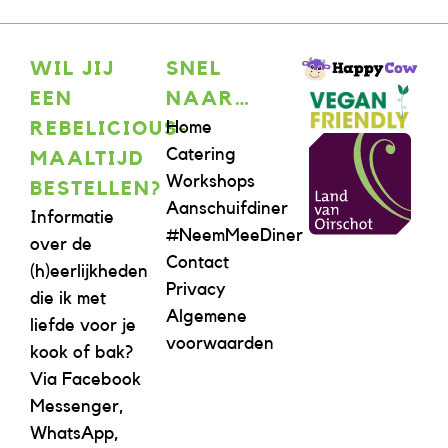
WIL JIJ
SNEL
EEN
NAAR…
Home
REBELICIOUS-
Catering
MAALTIJD
Workshops
BESTELLEN?
Aanschuifdiner
Informatie
#NeemMeeDiner
over de
Contact
(h)eerlijkheden
Privacy
die ik met
Algemene
liefde voor je
voorwaarden
kook of bak?
Via Facebook
Messenger,
WhatsApp,