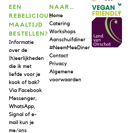
EEN
NAAR…
Home
REBELICIOUS-
Catering
MAALTIJD
Workshops
BESTELLEN?
Aanschuifdiner
Informatie
#NeemMeeDiner
over de
Contact
(h)eerlijkheden
Privacy
die ik met
Algemene
liefde voor je
voorwaarden
kook of bak?
Via Facebook
Messenger,
WhatsApp,
Signal of e-
mail kun je
me/ons