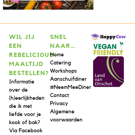
WIL JIJ
SNEL
EEN
NAAR…
Home
REBELICIOUS-
Catering
MAALTIJD
Workshops
BESTELLEN?
Aanschuifdiner
Informatie
#NeemMeeDiner
over de
Contact
(h)eerlijkheden
Privacy
die ik met
Algemene
liefde voor je
voorwaarden
kook of bak?
Via Facebook