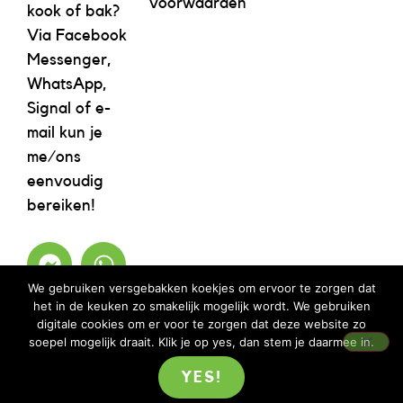
voorwaarden
kook of bak?
Via Facebook
Messenger,
WhatsApp,
Signal of e-
mail kun je
me/ons
eenvoudig
bereiken!
We gebruiken versgebakken koekjes om ervoor te zorgen dat
het in de keuken zo smakelijk mogelijk wordt. We gebruiken
digitale cookies om er voor te zorgen dat deze website zo
soepel mogelijk draait. Klik je op yes, dan stem je daarmee in.
YES!
©2023 REBELICIOUS – ALLE RECHTEN VOORBEHOUDEN | WEBSITE ISM
MOOIMENTHA