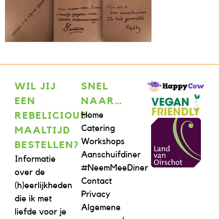
WIL JIJ
SNEL
EEN
NAAR…
Home
REBELICIOUS-
Catering
MAALTIJD
Workshops
BESTELLEN?
Aanschuifdiner
Informatie
#NeemMeeDiner
over de
Contact
(h)eerlijkheden
Privacy
die ik met
Algemene
liefde voor je