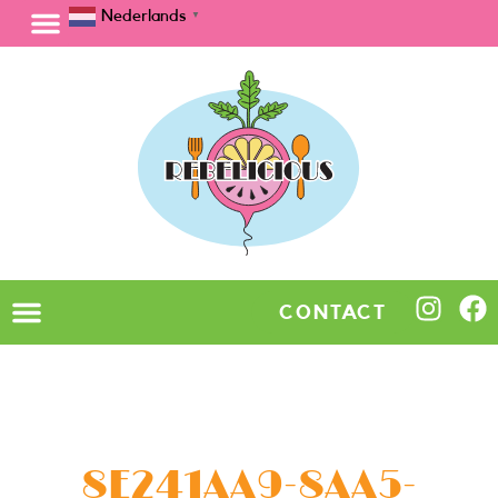
Nederlands
▼
CONTACT
8E241AA9-8AA5-