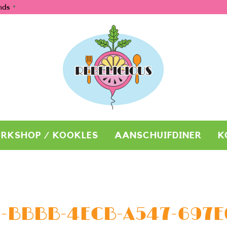
nds
▼
RKSHOP / KOOKLES
AANSCHUIFDINER
K
-BBBB-4ECB-A547-697