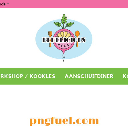
nds
▼
RKSHOP / KOOKLES
AANSCHUIFDINER
K
pngfuel.com