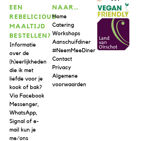
EEN
NAAR…
Home
REBELICIOUS-
Catering
MAALTIJD
Workshops
BESTELLEN?
Aanschuifdiner
Informatie
#NeemMeeDiner
over de
Contact
(h)eerlijkheden
Privacy
die ik met
Algemene
liefde voor je
voorwaarden
kook of bak?
Via Facebook
Messenger,
WhatsApp,
Signal of e-
mail kun je
me/ons