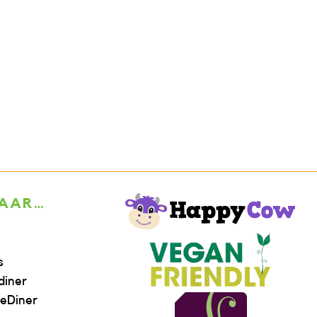
NAAR…
s
diner
eDiner