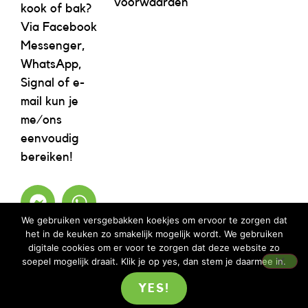
voorwaarden
kook of bak?
Via Facebook
Messenger,
WhatsApp,
Signal of e-
mail kun je
me/ons
eenvoudig
bereiken!
We gebruiken versgebakken koekjes om ervoor te zorgen dat
het in de keuken zo smakelijk mogelijk wordt. We gebruiken
digitale cookies om er voor te zorgen dat deze website zo
soepel mogelijk draait. Klik je op yes, dan stem je daarmee in.
YES!
©2023 REBELICIOUS – ALLE RECHTEN VOORBEHOUDEN | WEBSITE ISM
MOOIMENTHA