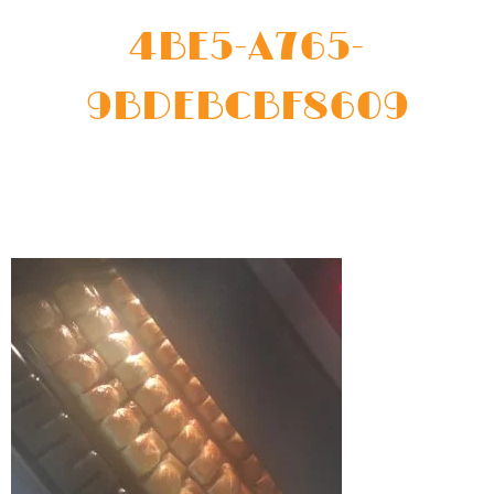
4BE5-A765-
9BDEBCBF8609