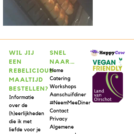
WIL JIJ
SNEL
EEN
NAAR…
Home
REBELICIOUS-
Catering
MAALTIJD
Workshops
BESTELLEN?
Aanschuifdiner
Informatie
#NeemMeeDiner
over de
Contact
(h)eerlijkheden
Privacy
die ik met
Algemene
liefde voor je