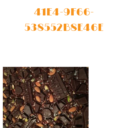
41E4-9F66-
538552B8E46E