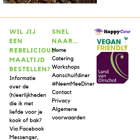
WIL JIJ
SNEL
EEN
NAAR…
Home
REBELICIOUS-
Catering
MAALTIJD
Workshops
BESTELLEN?
Aanschuifdiner
Informatie
#NeemMeeDiner
over de
Contact
(h)eerlijkheden
Privacy
die ik met
Algemene
liefde voor je
voorwaarden
kook of bak?
Via Facebook
Messenger,