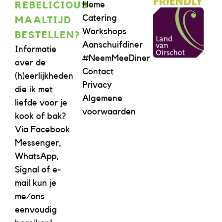
Home
REBELICIOUS-
Catering
MAALTIJD
Workshops
BESTELLEN?
Aanschuifdiner
Informatie
#NeemMeeDiner
over de
Contact
(h)eerlijkheden
Privacy
die ik met
Algemene
liefde voor je
voorwaarden
kook of bak?
Via Facebook
Messenger,
WhatsApp,
Signal of e-
mail kun je
me/ons
eenvoudig